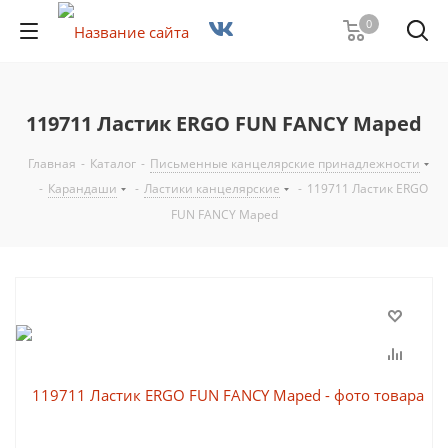
0
119711 Ластик ERGO FUN FANCY Maped
Главная
-
Каталог
-
Письменные канцелярские принадлежности
-
Карандаши
-
Ластики канцелярские
-
119711 Ластик ERGO
FUN FANCY Maped