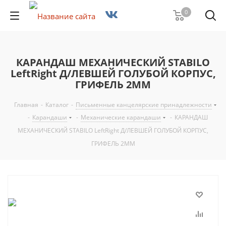
0
КАРАНДАШ МЕХАНИЧЕСКИЙ STABILO
LeftRight Д/ЛЕВШЕЙ ГОЛУБОЙ КОРПУС,
ГРИФЕЛЬ 2ММ
Главная
-
Каталог
-
Письменные канцелярские принадлежности
-
Карандаши
-
Механические карандаши
-
КАРАНДАШ
МЕХАНИЧЕСКИЙ STABILO LeftRight Д/ЛЕВШЕЙ ГОЛУБОЙ КОРПУС,
ГРИФЕЛЬ 2ММ