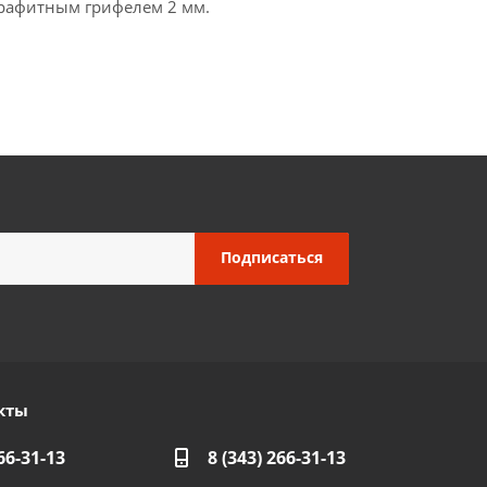
графитным грифелем 2 мм.
кты
66-31-13
8 (343) 266-31-13