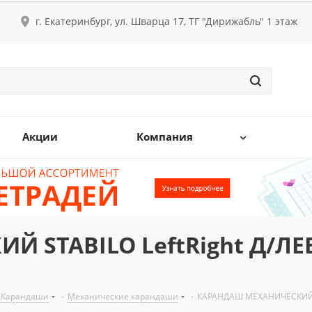
г. Екатеринбург, ул. Шварца 17, ТГ "Дирижабль" 1 этаж
Акции
Компания
Й STABILO LeftRight Д/Л
Карандаши
-
Механические карандаши
-
КАРАНДАШ МЕХАНИЧЕСКИЙ S