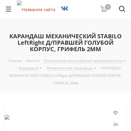
0
КАРАНДАШ МЕХАНИЧЕСКИЙ STABILO
LeftRight Д/ПРАВШЕЙ ГОЛУБОЙ
КОРПУС, ГРИФЕЛЬ 2ММ
Главная
-
Каталог
-
Письменные канцелярские принадлежности
-
Карандаши
-
Механические карандаши
-
КАРАНДАШ
МЕХАНИЧЕСКИЙ STABILO LeftRight Д/ПРАВШЕЙ ГОЛУБОЙ КОРПУС,
ГРИФЕЛЬ 2ММ