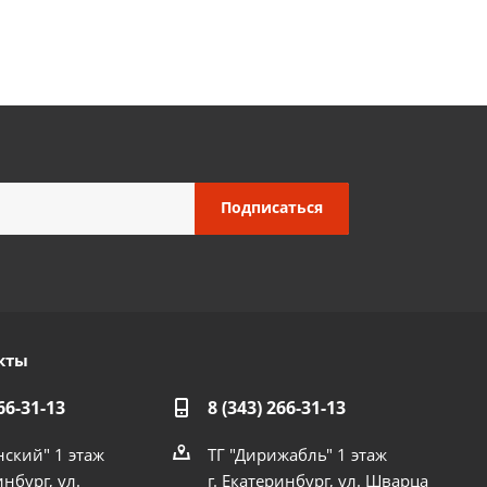
кты
66-31-13
8 (343) 266-31-13
нский" 1 этаж
ТГ "Дирижабль" 1 этаж
инбург, ул.
г. Екатеринбург, ул. Шварца