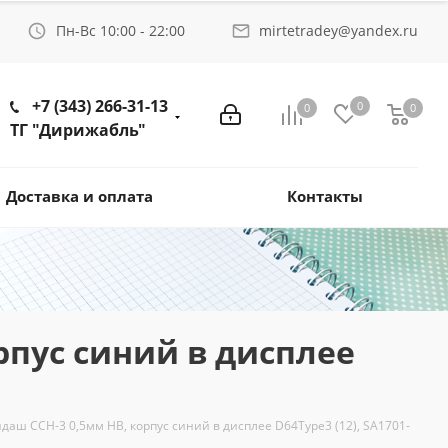
Пн-Вс 10:00 - 22:00
mirtetradey@yandex.ru
+7 (343) 266-31-13
0
0
0
ТГ "Дирижабль"
Доставка и оплата
Контакты
рпус синий в дисплее
аш CCH-3 0,5мм HB, корпус синий в дисплее D64Type3 (12), SA1701-