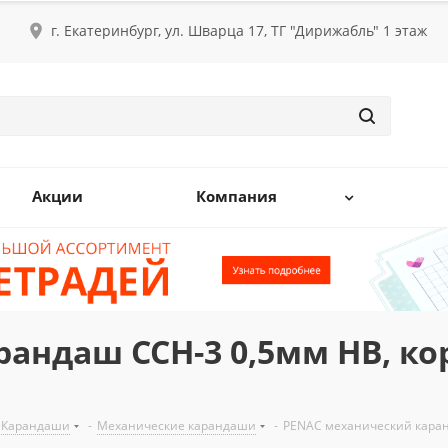
г. Екатеринбург, ул. Шварца 17, ТГ "Дирижабль" 1 этаж
Акции
Компания
андаш CCH-3 0,5мм HB, ко
Карандаши
-
Механические карандаши
-
PENAC механический каранд