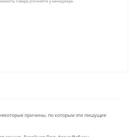
тоимость товара уточняйте у менеджера.
 некоторые причины, по которым эти пишущие
ип-секция. Дизайнер Вольфганг Фабиан.