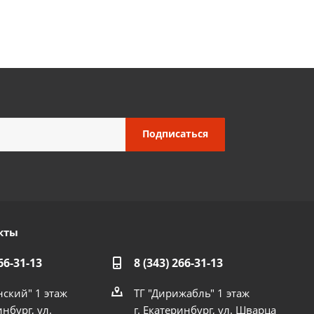
кты
66-31-13
8 (343) 266-31-13
нский" 1 этаж
ТГ "Дирижабль" 1 этаж
инбург, ул.
г. Екатеринбург, ул. Шварца