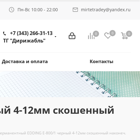
Пн-Вс 10:00 - 22:00
mirtetradey@yandex.ru
+7 (343) 266-31-13
0
0
0
ТГ "Дирижабль"
Доставка и оплата
Контакты
ный 4-12мм скошенный
перманентный EDDING E-800/1 черный 4-12мм скошенный наконеч.