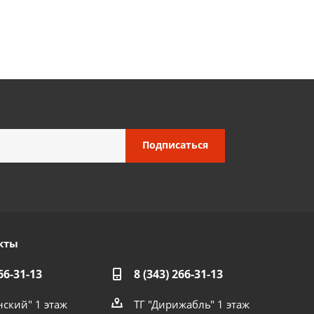
кты
66-31-13
8 (343) 266-31-13
нский" 1 этаж
ТГ "Дирижабль" 1 этаж