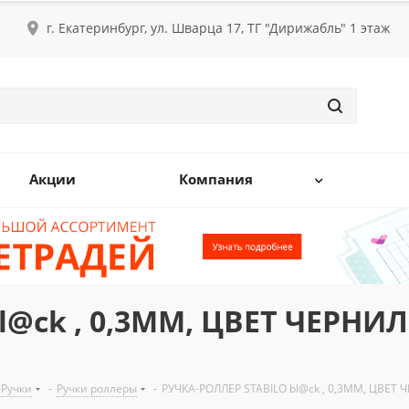
г. Екатеринбург, ул. Шварца 17, ТГ "Дирижабль" 1 этаж
Акции
Компания
l@ck , 0,3ММ, ЦВЕТ ЧЕРНИ
Ручки
-
Ручки роллеры
-
РУЧКА-РОЛЛЕР STABILO bl@ck , 0,3ММ, ЦВЕТ