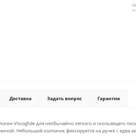
Це
с
Доставка
Задать вопрос
Гарантия
огии Viscoglide для необычайно легкого и скользящего пи
зиной. Небольшой колпачок фиксируется на ручке с едва з