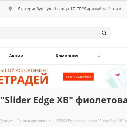
г. Екатеринбург, ул. Шварца 17, ТГ "Дирижабль" 1 этаж
Акции
Компания
"Slider Edge XB" фиолетова
Ручки
-
Ручки шариковые
-
152208 Ручка шариковая "Slider Edge XB" 