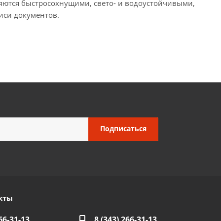
яются быстросохнущими, свето- и водоустойчивыми,
иси документов.
кты
66-31-13
8 (343) 266-31-13