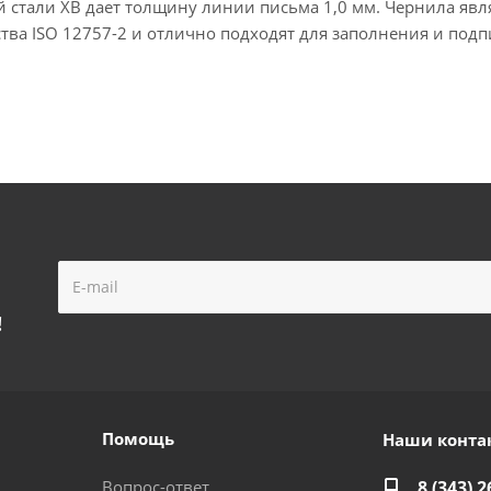
 стали XB дает толщину линии письма 1,0 мм. Чернила явл
тва ISO 12757-2 и отлично подходят для заполнения и подп
!
Помощь
Наши конта
Вопрос-ответ
8 (343) 2