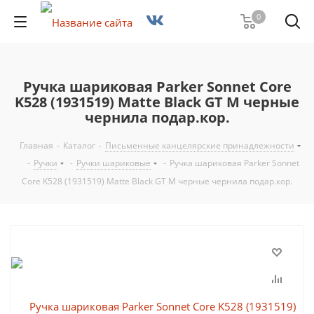
0
Ручка шариковая Parker Sonnet Core
K528 (1931519) Matte Black GT M черные
чернила подар.кор.
Главная
-
Каталог
-
Письменные канцелярские принадлежности
-
Ручки
-
Ручки шариковые
-
Ручка шариковая Parker Sonnet
Core K528 (1931519) Matte Black GT M черные чернила подар.кор.