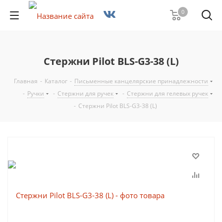
0
Стержни Pilot BLS-G3-38 (L)
Главная
-
Каталог
-
Письменные канцелярские принадлежности
-
Ручки
-
Стержни для ручек
-
Стержни для гелевых ручек
-
Стержни Pilot BLS-G3-38 (L)