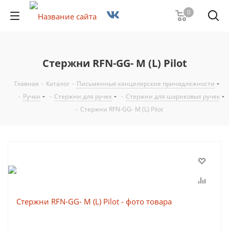
0
Стержни RFN-GG- M (L) Pilot
Главная
-
Каталог
-
Письменные канцелярские принадлежности
-
Ручки
-
Стержни для ручек
-
Стержни для шариковых ручек
-
Стержни RFN-GG- M (L) Pilot