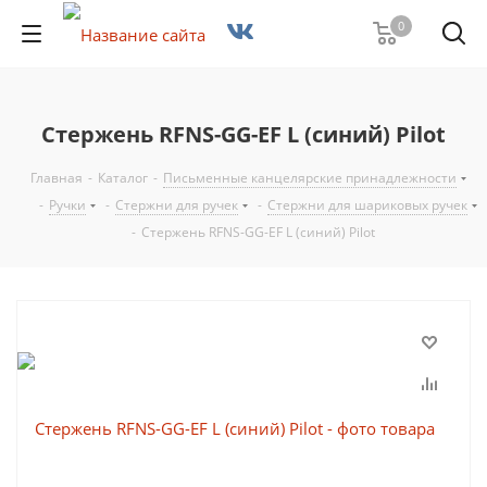
0
Стержень RFNS-GG-EF L (синий) Pilot
Главная
-
Каталог
-
Письменные канцелярские принадлежности
-
Ручки
-
Стержни для ручек
-
Стержни для шариковых ручек
-
Стержень RFNS-GG-EF L (синий) Pilot