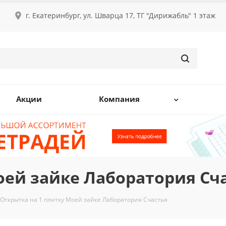
г. Екатеринбург, ул. Шварца 17, ТГ "Дирижабль" 1 этаж
Акции
Компания
оей зайке Лаборатория Сч
Открытка на 1 плитку Моей зайке Лаборатория Счастья