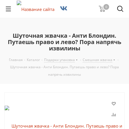
0
Шуточная жвачка - Анти Блондин.
Путаешь право и лево? Пора напрячь
извилины
Главная
-
Каталог
-
Подарки упаковка
-
Смешная жвачка
-
Шуточная жвачка - Анти Блондин. Путаешь право и лево? Пора
напрячь извилины