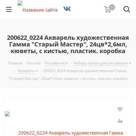
0
200622_0224 Акварель художественная
Гамма "Старый Мастер", 24цв*2,6мл,
кюветы, с кистью, пластик. коробка
Главная
-
Каталог
-
Рисование
-
Наборы красок для рисования
-
Акварель
-
200622_0224 Акварель художественная Гамма
"Старый Мастер", 24цв*2,6мл, кюветы, с кистью, пластик. коробка