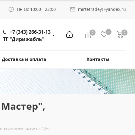
Пн-Вс 10:00 - 22:00
mirtetradey@yandex.ru
+7 (343) 266-31-13
0
0
0
ТГ "Дирижабль"
Доставка и оплата
Контакты
 Мастер",
елезоокисная красная, 40мл