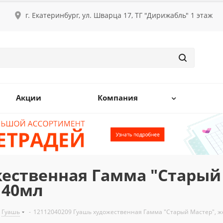
г. Екатеринбург, ул. Шварца 17, ТГ "Дирижабль" 1 этаж
Акции
Компания
жественная Гамма "Старый
 40мл
Гуашь
-
12112040209 Гуашь художественная Гамма "Старый Мастер", ж