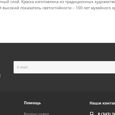
атный слой. Краска изготовлена из традиционных художеств
 высокий показатель светостойкости – 100 лет музейного х
!
Помощь
Наши конта
Вопрос-ответ
8 (343) 2