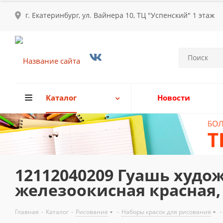
г. Екатеринбург, ул. Вайнера 10, ТЦ "Успенский" 1 этаж
Каталог
Новости
12112040209 Гуашь худо
железоокисная красная,
Главная
-
Каталог
-
Рисование
-
Наборы красок для рисования
-