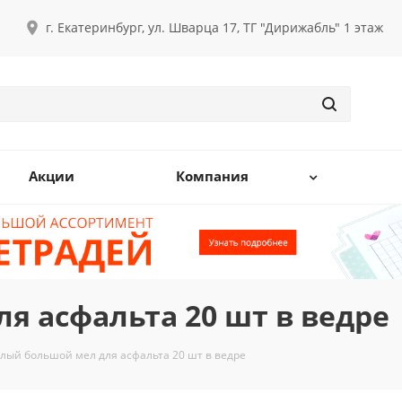
г. Екатеринбург, ул. Шварца 17, ТГ "Дирижабль" 1 этаж
Акции
Компания
я асфальта 20 шт в ведре
глый большой мел для асфальта 20 шт в ведре