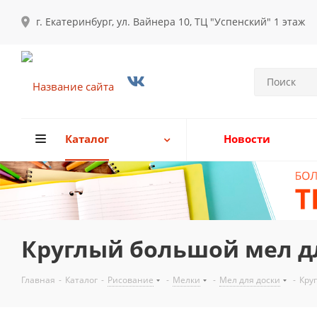
г. Екатеринбург, ул. Вайнера 10, ТЦ "Успенский" 1 этаж
Каталог
Новости
Круглый большой мел дл
Главная
-
Каталог
-
Рисование
-
Мелки
-
Мел для доски
-
Кру