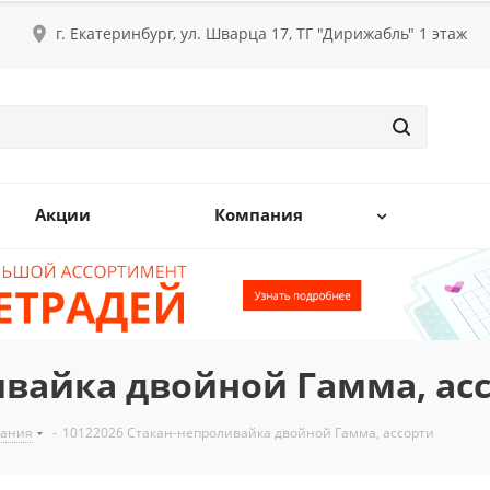
г. Екатеринбург, ул. Шварца 17, ТГ "Дирижабль" 1 этаж
Акции
Компания
ивайка двойной Гамма, ас
вания
-
10122026 Стакан-непроливайка двойной Гамма, ассорти