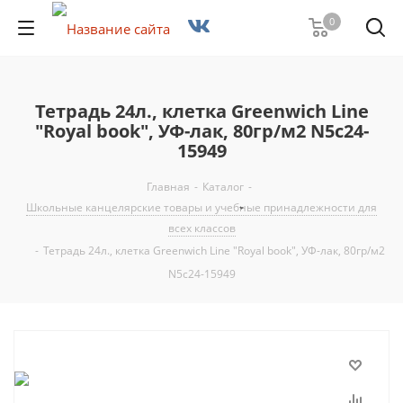
0
Тетрадь 24л., клетка Greenwich Line
"Royal book", УФ-лак, 80гр/м2 N5c24-
15949
Главная
-
Каталог
-
Школьные канцелярские товары и учебные принадлежности для
всех классов
-
Тетрадь 24л., клетка Greenwich Line "Royal book", УФ-лак, 80гр/м2
N5c24-15949