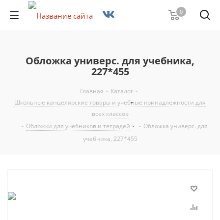
0
Обложка универс. для учебника,
227*455
Главная
-
Каталог
-
Школьные канцелярские товары и учебные принадлежности для
всех классов
-
Обложки для учебников и тетрадей
-
Обложка универс. для
учебника, 227*455