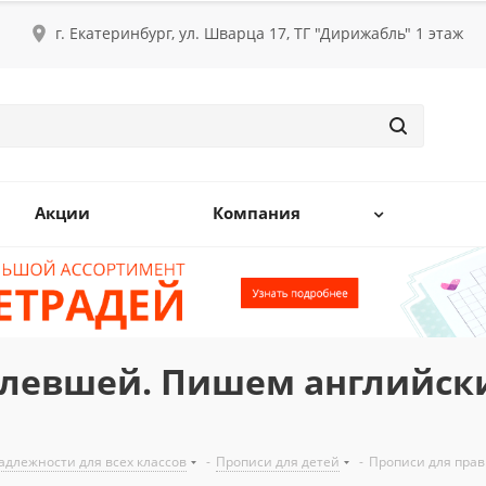
г. Екатеринбург, ул. Шварца 17, ТГ "Дирижабль" 1 этаж
Акции
Компания
левшей. Пишем английски
длежности для всех классов
-
Прописи для детей
-
Прописи для прав