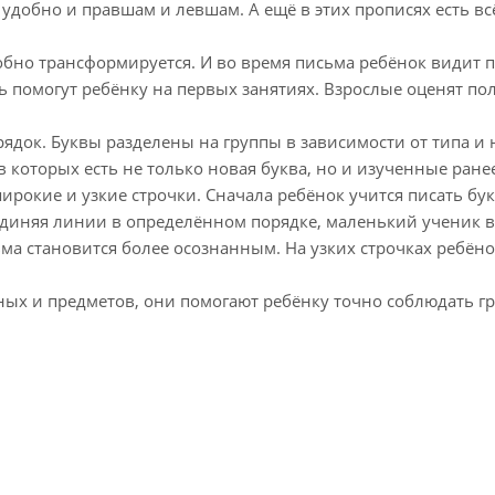
 удобно и правшам и левшам. А ещё в этих прописях есть в
обно трансформируется. И во время письма ребёнок видит
нь помогут ребёнку на первых занятиях. Взрослые оценят 
ядок. Буквы разделены на группы в зависимости от типа 
в которых есть не только новая буква, но и изученные ране
широкие и узкие строчки. Сначала ребёнок учится писать б
единяя линии в определённом порядке, маленький ученик во
ьма становится более осознанным. На узких строчках ребён
ных и предметов, они помогают ребёнку точно соблюдать г