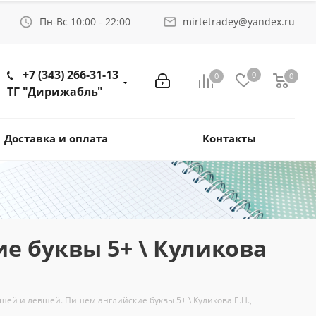
Пн-Вс 10:00 - 22:00
mirtetradey@yandex.ru
+7 (343) 266-31-13
0
0
0
ТГ "Дирижабль"
Доставка и оплата
Контакты
е буквы 5+ \ Куликова
шей и левшей. Пишем английские буквы 5+ \ Куликова Е.Н.,