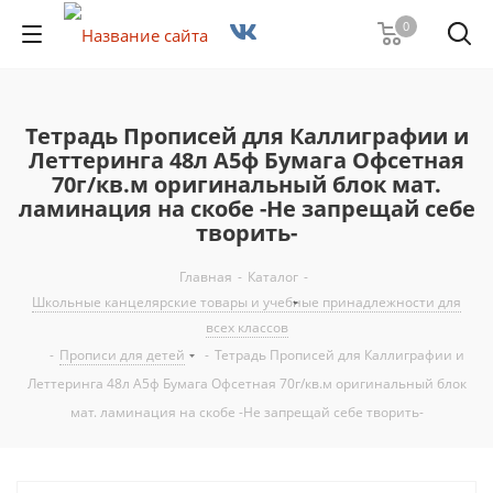
0
Тетрадь Прописей для Каллиграфии и
Леттеринга 48л А5ф Бумага Офсетная
70г/кв.м оригинальный блок мат.
ламинация на скобе -Не запрещай себе
творить-
Главная
-
Каталог
-
Школьные канцелярские товары и учебные принадлежности для
всех классов
-
Прописи для детей
-
Тетрадь Прописей для Каллиграфии и
Леттеринга 48л А5ф Бумага Офсетная 70г/кв.м оригинальный блок
мат. ламинация на скобе -Не запрещай себе творить-