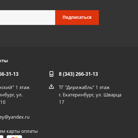
кты
66-31-13
8 (343) 266-31-13
нский" 1 этаж
ТГ "Дирижабль" 1 этаж
инбург, ул.
г. Екатеринбург, ул. Шварца
 10
17
dey@yandex.ru
м карты оплаты