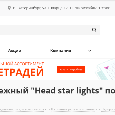
г. Екатеринбург, ул. Шварца 17, ТГ "Дирижабль" 1 этаж
Акции
Компания
ный "Head star lights" по
длежности для всех классов
-
Школьные рюкзаки и ранцы
-
Недорог