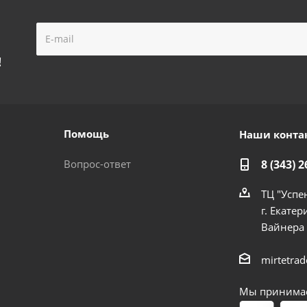
!
Помощь
Наши конта
Вопрос-ответ
8 (343) 2
ТЦ "Успе
г. Екатер
Вайнера
mirtetra
Мы принимае