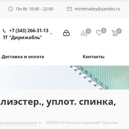
Пн-Вс 10:00 - 22:00
mirtetradey@yandex.ru
+7 (343) 266-31-13
0
0
0
ТГ "Дирижабль"
Доставка и оплата
Контакты
лиэстер., уплот. спинка,
ие школьные рюкзаки
-
502022124 Рюкзак молодежный "Head star