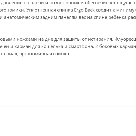
 давление на плечи и позвоночник и обеспечивает ощущение
ргономики. Уплотненная спинка Ergo Back сводит к миниму
 анатомическим задним панелям вес на спине ребенка расп
выми ножками на дне для защиты от истирания. Флуоресце
ючей и карман для кошелька и смартфона. 2 боковых карман
атериал, эргономичная спинка.