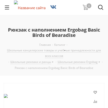
0
Рюкзак с наполнением Ergobag Basic
Birds of Bearadise
Главная
-
Каталог
-
Школьные канцелярские товары и учебные принадлежности для
всех классов
-
Школьные рюкзаки и ранцы
-
Школьные рюкзаки Ergobag
-
Рюкзак с наполнением Ergobag Basic Birds of Bearadise