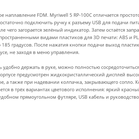
е наплавление FDM. Myriwell 5 RP-100C отличается простот
 Достаточно подключить ручку к разъему USB для подачи пи
осле чего загорается зелёный индикатор. Затем остаётся з
аспространенными видами пластиков для 3D печати: ABS и 
о 185 градусов. После нажатия кнопки подачи выход пластик
се, не заходя в меню управления.
ь удобно держать в руке, можно полностью сосредоточиться 
корпусе предусмотрен жидкокристаллический дисплей высо
ое, а также при надевании колпачка, закрывающего сопло. 
ается в трёх вариантах цветового исполнения: яркий красн
 удобном прямоугольном футляре, USB кабель и руководство