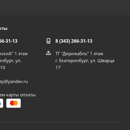
кты
66-31-13
8 (343) 266-31-13
нский" 1 этаж
ТГ "Дирижабль" 1 этаж
инбург, ул.
г. Екатеринбург, ул. Шварца
 10
17
dey@yandex.ru
м карты оплаты