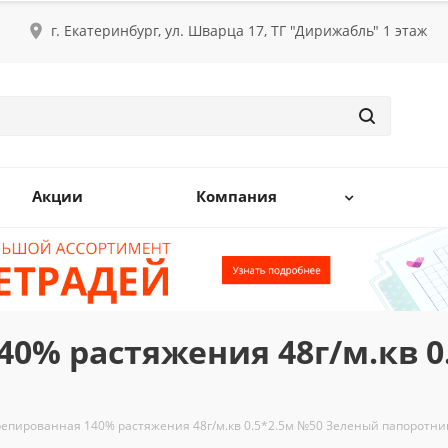
г. Екатеринбург, ул. Шварца 17, ТГ "Дирижабль" 1 этаж
Акции
Компания
40% растяжения 48г/м.кв 0
репированная 140% растяжения 48г/м.кв 0.5*2.5м №50 Зеленый папоротни