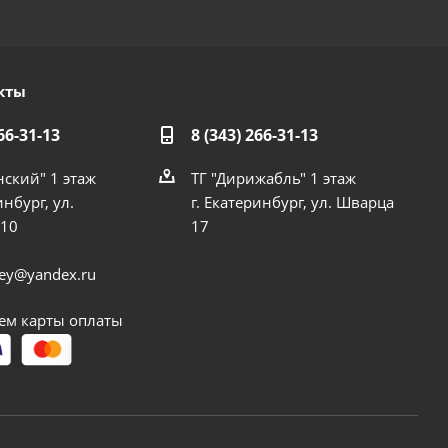
кты
66-31-13
8 (343) 266-31-13
нский" 1 этаж
ТГ "Дирижабль" 1 этаж
инбург, ул.
г. Екатеринбург, ул. Шварца
 10
17
dey@yandex.ru
м карты оплаты