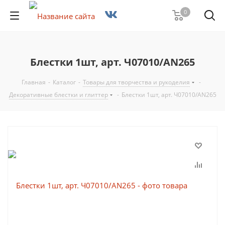
0
Блестки 1шт, арт. Ч07010/AN265
Главная
-
Каталог
-
Товары для творчества и рукоделия
-
Декоративные блестки и глиттер
-
Блестки 1шт, арт. Ч07010/AN265