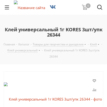
0
Клей универсальный 1г KORES 3шт/упк
26344
Главная
-
Каталог
-
Товары для творчества и рукоделия
-
Клей
-
Клей универсальный
-
Клей универсальный 1г KORES 3шт/упк
26344