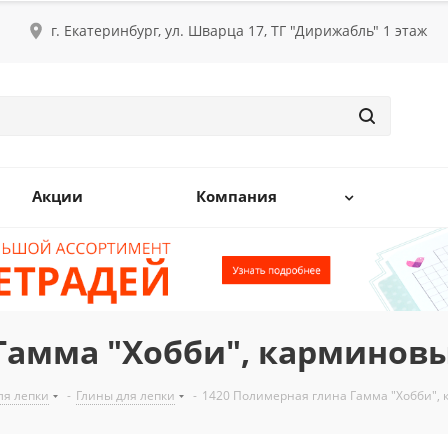
г. Екатеринбург, ул. Шварца 17, ТГ "Дирижабль" 1 этаж
Акции
Компания
Гамма "Хобби", карминовы
ля лепки
-
Глины для лепки
-
1420 Полимерная глина Гамма "Хобби", 