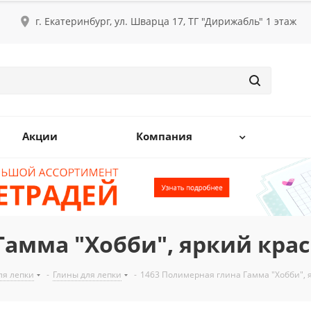
г. Екатеринбург, ул. Шварца 17, ТГ "Дирижабль" 1 этаж
Акции
Компания
Гамма "Хобби", яркий крас
ля лепки
-
Глины для лепки
-
1463 Полимерная глина Гамма "Хобби", я