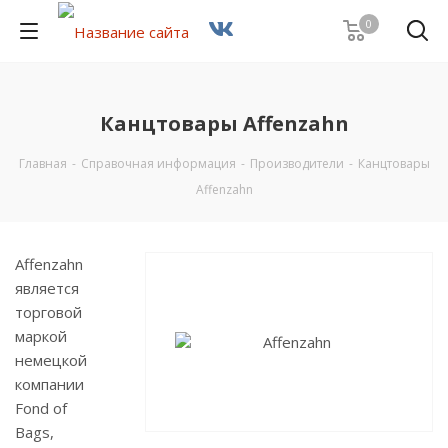
0
Канцтовары Affenzahn
Главная
-
Справочная информация
-
Производители
-
Канцтовары
Affenzahn
Affenzahn
является
торговой
маркой
немецкой
компании
Fond of
Bags,