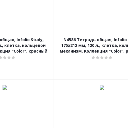
бщая, Infolio Study,
N4586 Тетрадь общая, Infolio 
л., клетка, кольцевой
175х212 мм, 120 л., клетка, ко
кция "Color", красный
механизм. Коллекция "Color", 