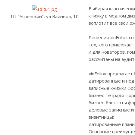
Выбирая классически
книжку в модном диз
ТЦ "Успенский", ул Вайнера, 10
воплотит все свои ож
Решения «inFolio» с
тех, кого привлекае
и для новаторов, ко
рассчитаны на аудит
«inFolio» предлагае
датированные и нед
записные книжки форм
бизнес-тетради форм
бизнес-блокноты фо
деловые записные к
визитницы;
датированные плани
Основные преимущест