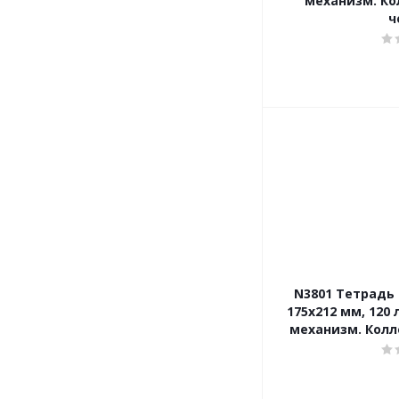
механизм. Ко
ч
N3801 Тетрадь о
175х212 мм, 120 
механизм. Колл