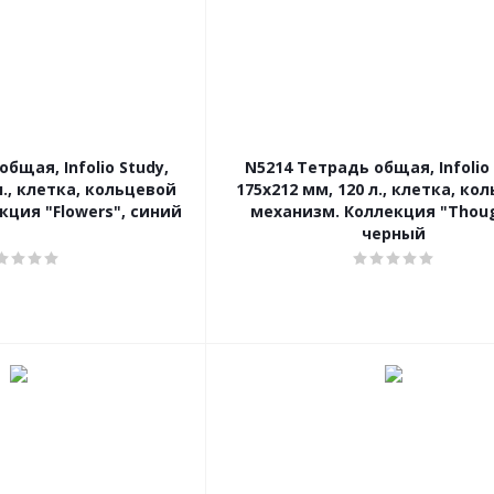
бщая, Infolio Study,
N5214 Тетрадь общая, Infolio 
л., клетка, кольцевой
175х212 мм, 120 л., клетка, ко
кция "Flowers", синий
механизм. Коллекция "Thoug
черный