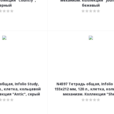
ллекция "Country",
механизм. Коллекция "Journ
ерный
бежевый
бщая, Infolio Study,
N4597 Тетрадь общая, Infolio 
л., клетка, кольцевой
155х212 мм, 120 л., клетка, ко
екция "Antic", серый
механизм. Коллекция "She