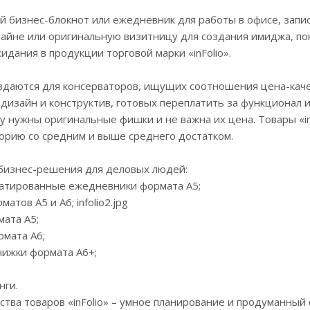
й бизнес-блокнот или ежедневник для работы в офисе, запи
айне или оригинальную визитницу для создания имиджа, по
идания в продукции торговой марки «inFolio».
оздаются для консерваторов, ищущих соотношения цена-каче
т дизайн и конструктив, готовых переплатить за функционал и
му нужны оригинальные фишки и не важна их цена. Товары «in
орию со средним и выше среднего достатком.
т бизнес-решения для деловых людей:
атированные ежедневники формата А5;
атов А5 и А6; infolio2.jpg
ата А5;
рмата А6;
нижки формата А6+;
нги.
ва товаров «inFolio» – умное планирование и продуманный 