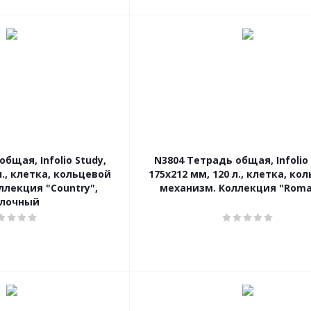
бщая, Infolio Study,
N3804 Тетрадь общая, Infolio 
л., клетка, кольцевой
175х212 мм, 120 л., клетка, ко
ллекция "Country",
механизм. Коллекция "Roma
лочный