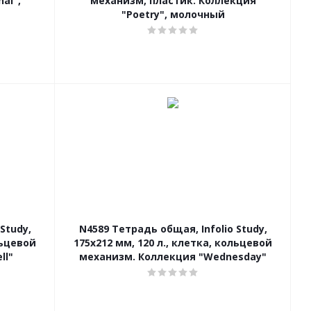
al",
механизм, пластик. Коллекция
"Poetry", молочный
Study,
N4589 Тетрадь общая, Infolio Study,
льцевой
175х212 мм, 120 л., клетка, кольцевой
ll"
механизм. Коллекция "Wednesday"