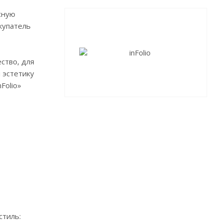
сную
купатель
ство, для
 эстетику
Folio»
стиль: