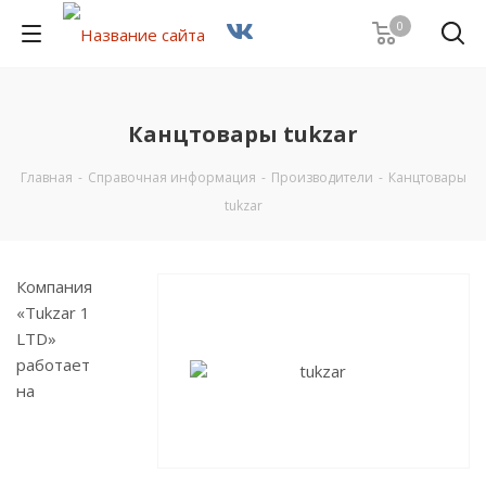
0
Канцтовары tukzar
Главная
-
Справочная информация
-
Производители
-
Канцтовары
tukzar
Компания
«Tukzar 1
LTD»
работает
на