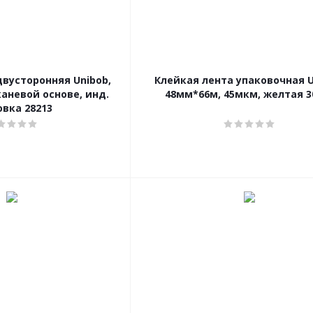
двусторонняя Unibob,
Клейкая лента упаковочная U
каневой основе, инд.
48мм*66м, 45мкм, желтая 3
овка 28213