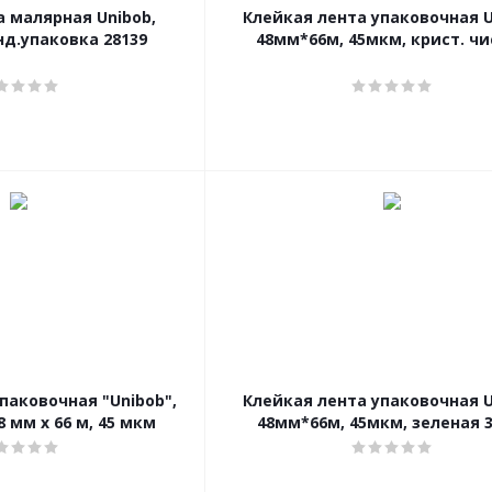
а малярная Unibob,
Клейкая лента упаковочная U
нд.упаковка 28139
48мм*66м, 45мкм, крист. чи
паковочная "Unibob",
Клейкая лента упаковочная U
8 мм х 66 м, 45 мкм
48мм*66м, 45мкм, зеленая 3