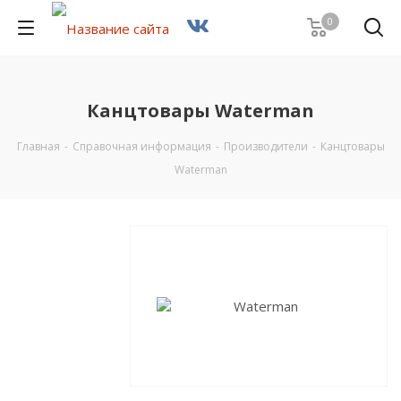
0
Канцтовары Waterman
Главная
-
Справочная информация
-
Производители
-
Канцтовары
Waterman