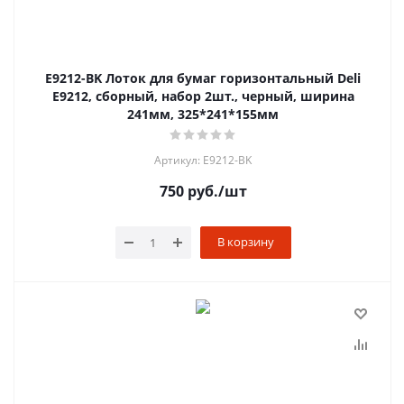
E9212-BK Лоток для бумаг горизонтальный Deli
E9212, сборный, набор 2шт., черный, ширина
241мм, 325*241*155мм
Артикул: E9212-BK
750
руб.
/шт
В корзину