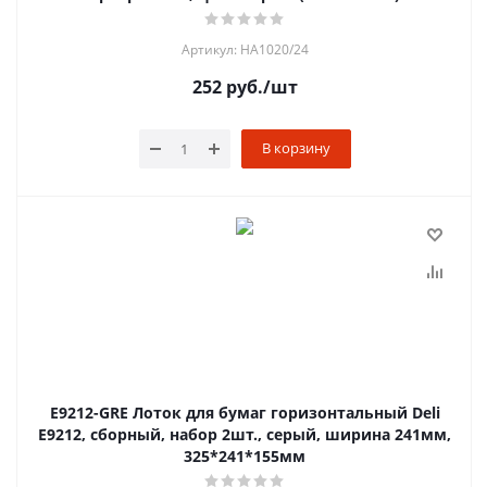
Артикул: HA1020/24
252
руб.
/шт
В корзину
E9212-GRE Лоток для бумаг горизонтальный Deli
E9212, сборный, набор 2шт., серый, ширина 241мм,
325*241*155мм