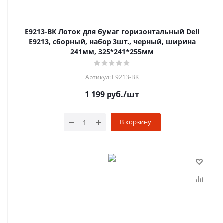
E9213-BK Лоток для бумаг горизонтальный Deli
E9213, сборный, набор 3шт., черный, ширина
241мм, 325*241*255мм
Артикул: E9213-BK
1 199
руб.
/шт
В корзину