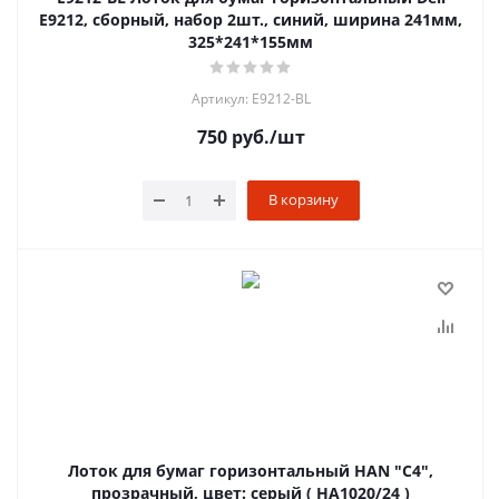
E9212, сборный, набор 2шт., синий, ширина 241мм,
325*241*155мм
Артикул: E9212-BL
750
руб.
/шт
В корзину
Лоток для бумаг горизонтальный HAN "C4",
прозрачный, цвет: серый ( HA1020/24 )