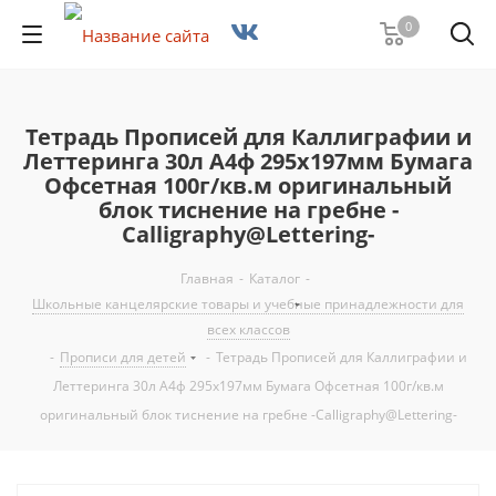
0
Тетрадь Прописей для Каллиграфии и
Леттеринга 30л А4ф 295х197мм Бумага
Офсетная 100г/кв.м оригинальный
блок тиснение на гребне -
Calligraphy@Lettering-
Главная
-
Каталог
-
Школьные канцелярские товары и учебные принадлежности для
всех классов
-
Прописи для детей
-
Тетрадь Прописей для Каллиграфии и
Леттеринга 30л А4ф 295х197мм Бумага Офсетная 100г/кв.м
оригинальный блок тиснение на гребне -Calligraphy@Lettering-