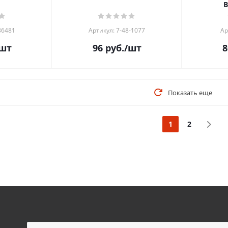
В
86481
Артикул: 7-48-1077
Ар
шт
96
руб.
/шт
8
Показать еще
1
2