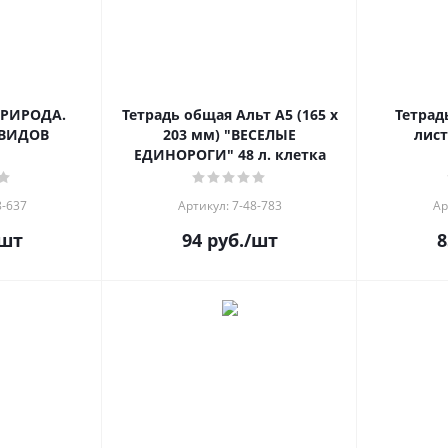
Тетрадь общая Альт А5 (165 х
Тетрад
ПЕЙЗАЖИ" 5 ВИДОВ
203 мм) "ВЕСЕЛЫЕ
лист
ЕДИНОРОГИ" 48 л. клетка
8-637
Артикул: 7-48-783
Ар
шт
94
руб.
/шт
8