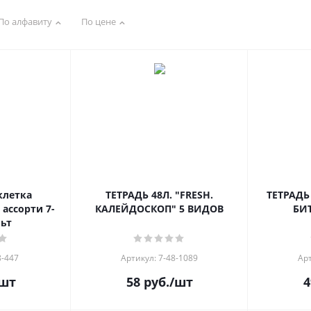
По алфавиту
По цене
клетка
ТЕТРАДЬ 48Л. "FRESH.
ТЕТРАДЬ 48Л. "П
ассорти 7-
КАЛЕЙДОСКОП" 5 ВИДОВ
БИ
льт
8-447
Артикул: 7-48-1089
Арт
шт
58
руб.
/шт
4