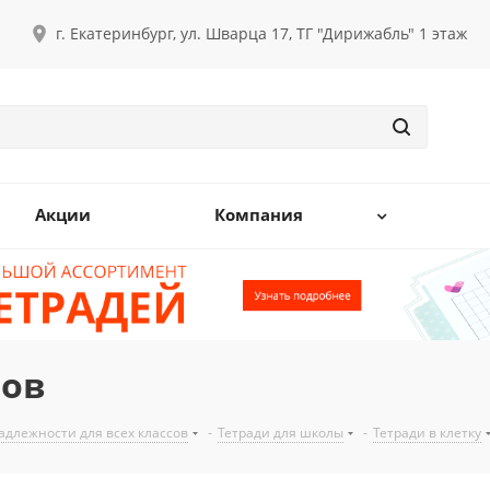
г. Екатеринбург, ул. Шварца 17, ТГ "Дирижабль" 1 этаж
Акции
Компания
тов
длежности для всех классов
-
Тетради для школы
-
Тетради в клетку