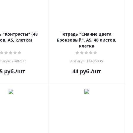
ь "Контрасты" (48
Тетрадь "Сияние цвета.
ов, А5, клетка)
Бронзовый", А5, 48 листов,
клетка
тикул: 7-48-575
Артикул: ТК485835
5
руб.
/шт
44
руб.
/шт