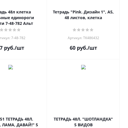
адь 48л клетка
Тетрадь "Pink. Дизайн 1", А5,
чные единороги
48 листов, клетка
ти 7-48-782 Альт
тикул: 7-48-782
Артикул: ТК486432
7
руб.
/шт
60
руб.
/шт
551 ТЕТРАДЬ 48Л.
ТЕТРАДЬ 48Л. "ШОТЛАНДКА"
 ЛАМА, ДАВАЙ!" 5
5 ВИДОВ