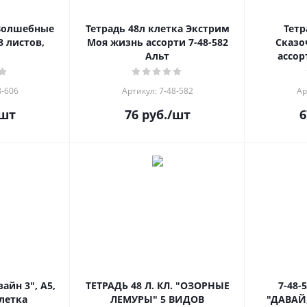
"Волшебные
Тетрадь 48л клетка Экстрим
Тетр
8 листов,
Моя жизнь ассорти 7-48-582
Сказо
Альт
ассор
8-606
Артикул: 7-48-582
Ар
шт
76
руб.
/шт
6
зайн 3", А5,
ТЕТРАДЬ 48 Л. КЛ. "ОЗОРНЫЕ
7-48-
клетка
ЛЕМУРЫ" 5 ВИДОВ
"ДАВАЙ,