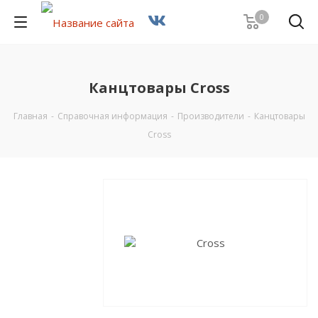
0
Канцтовары Cross
Главная
-
Справочная информация
-
Производители
-
Канцтовары
Cross