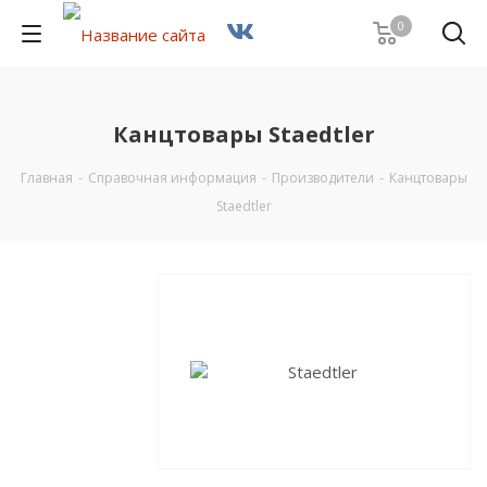
0
Канцтовары Staedtler
Главная
-
Справочная информация
-
Производители
-
Канцтовары
Staedtler