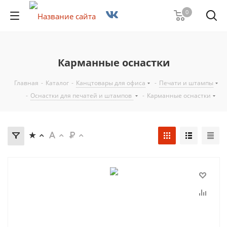
0
Карманные оснастки
Главная
-
Каталог
-
Канцтовары для офиса
-
Печати и штампы
-
Оснастки для печатей и штампов
-
Карманные оснастки