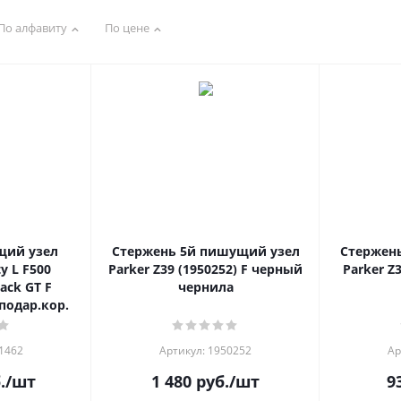
По алфавиту
По цене
щий узел
Стержень 5й пишущий узел
Стержен
y L F500
Parker Z39 (1950252) F черный
Parker Z
ack GT F
чернила
подар.кор.
31462
Артикул: 1950252
Ар
.
/шт
1 480
руб.
/шт
9