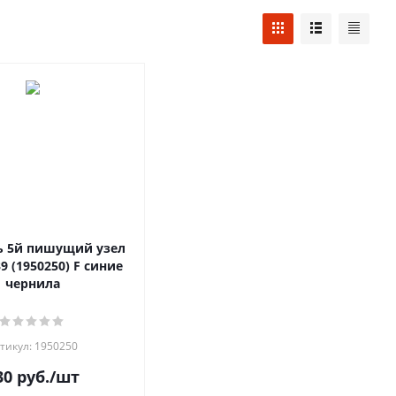
ь 5й пишущий узел
39 (1950250) F синие
чернила
тикул: 1950250
30
руб.
/шт