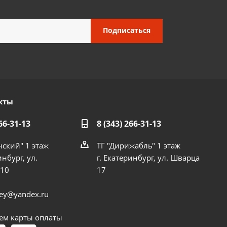
кты
66-31-13
8 (343) 266-31-13
нский" 1 этаж
ТГ "Дирижабль" 1 этаж
инбург, ул.
г. Екатеринбург, ул. Шварца
 10
17
dey@yandex.ru
м карты оплаты