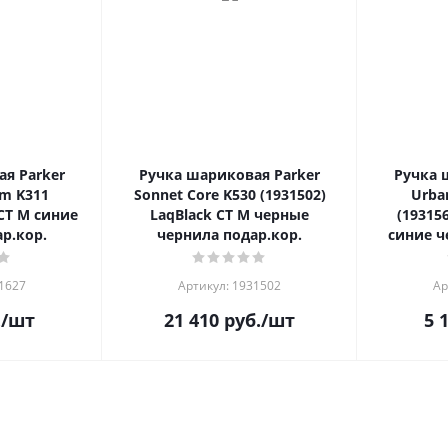
я Parker
Ручка шариковая Parker
Ручка 
m K311
Sonnet Core K530 (1931502)
Urba
 CT M синие
LaqBlack CT M черные
(19315
р.кор.
чернила подар.кор.
синие ч
31627
Артикул: 1931502
Ар
.
/шт
21 410
руб.
/шт
5 