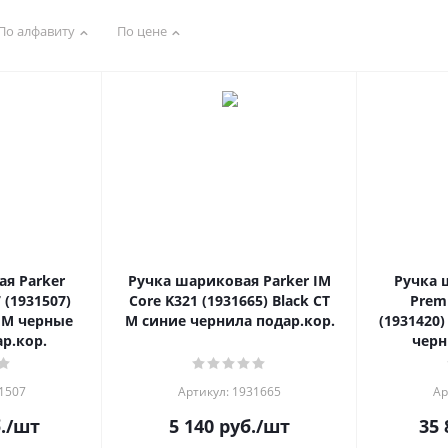
По алфавиту
По цене
я Parker
Ручка шариковая Parker IM
Ручка 
 (1931507)
Core K321 (1931665) Black CT
Prem
GT M черные
M синие чернила подар.кор.
(1931420)
р.кор.
черн
31507
Артикул: 1931665
Ар
.
/шт
5 140
руб.
/шт
35 