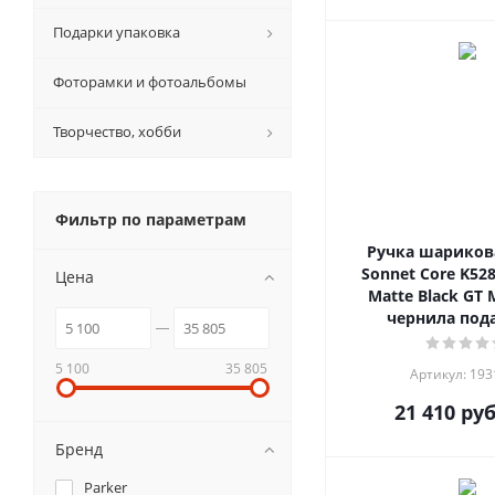
Подарки упаковка
Фоторамки и фотоальбомы
Творчество, хобби
Фильтр по параметрам
Ручка шарикова
Sonnet Core K528
Цена
Matte Black GT
чернила пода
5 100
35 805
Артикул: 19
21 410
руб
Бренд
Parker