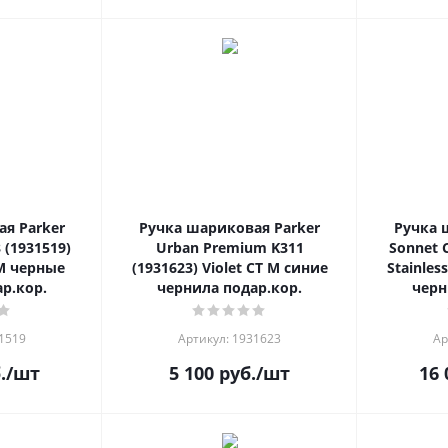
я Parker
Ручка шариковая Parker
Ручка 
 (1931519)
Urban Premium K311
Sonnet C
 M черные
(1931623) Violet CT M синие
Stainles
р.кор.
чернила подар.кор.
черн
31519
Артикул: 1931623
Ар
.
/шт
5 100
руб.
/шт
16 