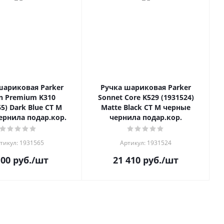
шариковая Parker
Ручка шариковая Parker
n Premium K310
Sonnet Core K529 (1931524)
65) Dark Blue CT M
Matte Black CT M черные
ернила подар.кор.
чернила подар.кор.
тикул: 1931565
Артикул: 1931524
100
руб.
/шт
21 410
руб.
/шт