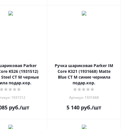
шариковая Parker
Ручка шариковая Parker IM
ore K526 (1931512)
Core K321 (1931668) Matte
s Steel CT M черные
Blue CT M синие чернила
ила подар.кор.
подар.кор.
тикул: 1931512
Артикул: 1931668
085
руб.
/шт
5 140
руб.
/шт