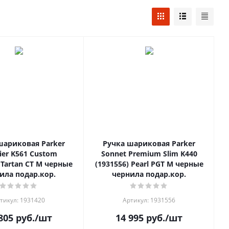
шариковая Parker
Ручка шариковая Parker
ier K561 Custom
Sonnet Premium Slim K440
 Tartan CT M черные
(1931556) Pearl PGT M черные
ила подар.кор.
чернила подар.кор.
тикул: 1931420
Артикул: 1931556
805
руб.
/шт
14 995
руб.
/шт