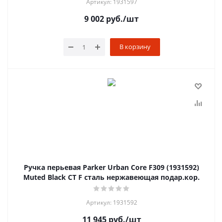
Артикул: 1931597
9 002
руб.
/шт
В корзину
Ручка перьевая Parker Urban Core F309 (1931592)
Muted Black CT F сталь нержавеющая подар.кор.
Артикул: 1931592
11 945
руб.
/шт