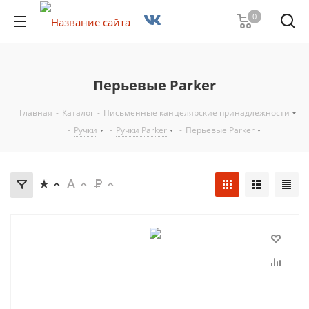
0
Перьевые Parker
Главная
-
Каталог
-
Письменные канцелярские принадлежности
-
Ручки
-
Ручки Parker
-
Перьевые Parker