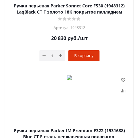
Ручка перьевая Parker Sonnet Core F530 (1948312)
LaqBlack СT F золото 18K покрытое палладием
Артикул: 1948312
20 830
руб.
/шт
В корзину
Ручка перьевая Parker IM Premium F322 (1931688)
Blue CT F сталь нержавеющая подар.кор.